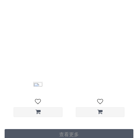
V-Neck Ruched Vest 不
Low-Waisted Strappy
對襯V領背心
Pants 低腰交叉綁帶長褲
NT$1,680
NT$2,880
查看更多