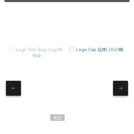
BEST SELLER
售完
Logo Tole Bag Logo托
Logo Cap 品牌LOGO帽
特袋
NT$1,180